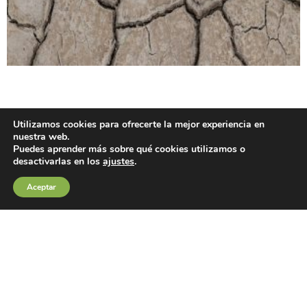
Utilizamos cookies para ofrecerte la mejor experiencia en
nuestra web.
Puedes aprender más sobre qué cookies utilizamos o
desactivarlas en los
ajustes
.
Aceptar
Semana Mundial del agua y nueva publicación del
CSIC
CSIC I 25/08/2023
Esta publicación del CSIC explica conceptos básicos sobre las
sequías, sus características o tipos, sus impactos en la agricultura,
los ecosistemas y la sociedad. Pretende contribuir a abordar uno de