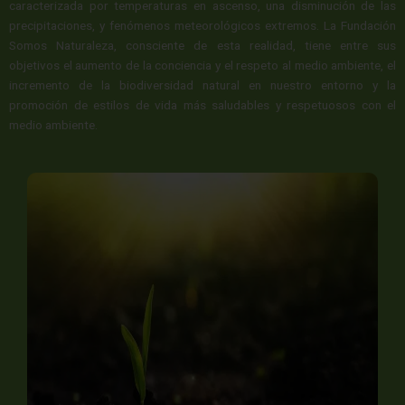
caracterizada por temperaturas en ascenso, una disminución de las
precipitaciones, y fenómenos meteorológicos extremos. La Fundación
Somos Naturaleza, consciente de esta realidad, tiene entre sus
objetivos el aumento de la conciencia y el respeto al medio ambiente, el
incremento de la biodiversidad natural en nuestro entorno y la
promoción de estilos de vida más saludables y respetuosos con el
medio ambiente.