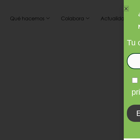
Qué hacemos
Colabora
Actualidad
I
Tu 
pr