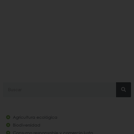
#Rebeliónporelclima
Search
Agricultura ecológica
Biodiversidad
Consumo responsable y comercio justo