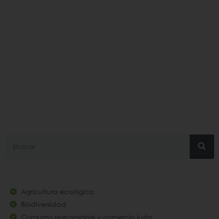
#corrientedechorro
Search
Agricultura ecológica
Biodiversidad
Consumo responsable y comercio justo