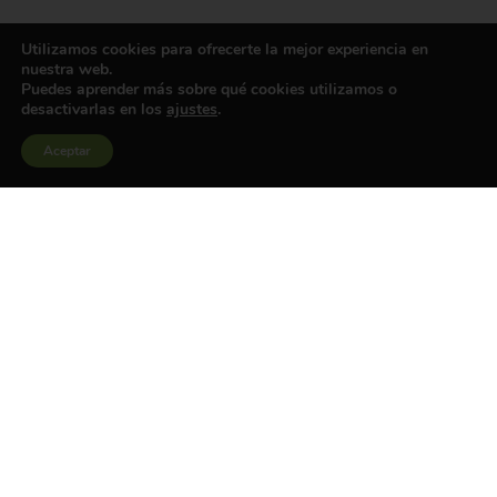
Utilizamos cookies para ofrecerte la mejor experiencia en
nuestra web.
Puedes aprender más sobre qué cookies utilizamos o
desactivarlas en los
ajustes
.
Aceptar
Concurso «CÓMO CREAR UN ARMARIO
SOSTENIBLE»
Queremos que nos muestres tu compromiso y creatividad en torno
a la moda sostenible y para ello, hemos creado un concurso bajo el
desafío: ¿Cómo crear un armario sostenible?. Si quieres saber cómo
participar o qué es la moda sostenible, ¡te lo contamos todo en este
artículo!