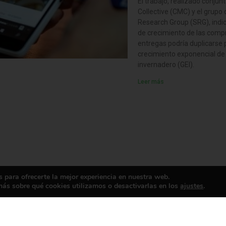
El trabajo, realizado conjun
Collective (CMC) y el grupo
Research Group (SRG), indic
de crecimiento de las compr
entregas podría duplicarse p
crecimiento exponencial de
invernadero (GEI).
Leer más
 para ofrecerte la mejor experiencia en nuestra web.
ás sobre qué cookies utilizamos o desactivarlas en los
ajustes
.