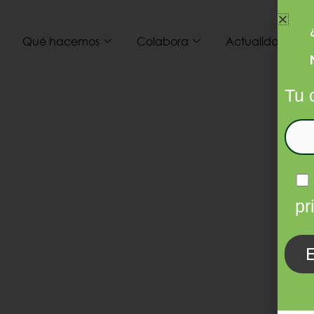
Qué hacemos
Colabora
Actualidad
I
Tu 
pr