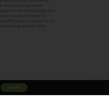
tamente por la red Clean Mobility
 de investigación Stand.earth
a que si se mantiene el actual ritmo
as por internet, el volumen de
ara 2030, lo que se traduciría en un
 emisiones de gases de efecto
Aceptar