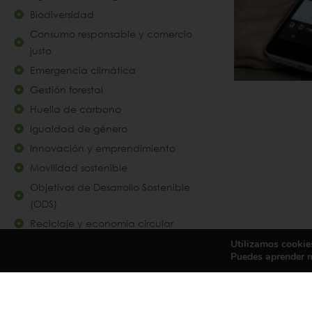
Biodiversidad
Consumo responsable y comercio
justo
Emergencia climática
Gestión forestal
Huella de carbono
Igualdad de género
Innovación y emprendimiento
Movilidad sostenible
Objetivos de Desarrollo Sostenible
(ODS)
Reciclaje y economía circular
Utilizamos cookies
Puedes aprender m