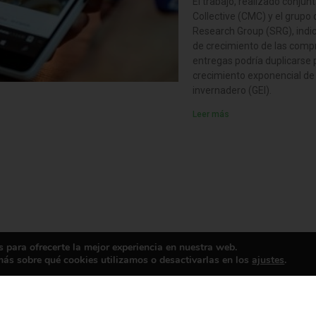
El trabajo, realizado conjun
Collective (CMC) y el grupo
Research Group (SRG), indic
de crecimiento de las compr
entregas podría duplicarse p
crecimiento exponencial de
invernadero (GEI).
Leer más
 para ofrecerte la mejor experiencia en nuestra web.
ás sobre qué cookies utilizamos o desactivarlas en los
ajustes
.