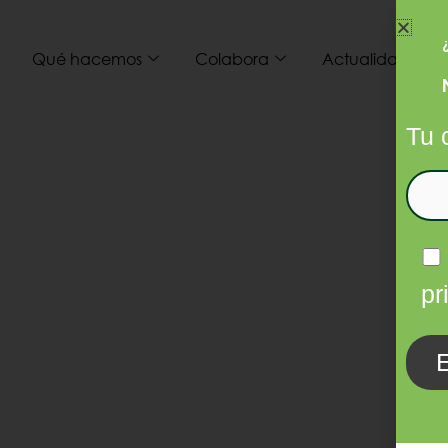
Qué hacemos
Colabora
Actualidad
I
Tu 
pr