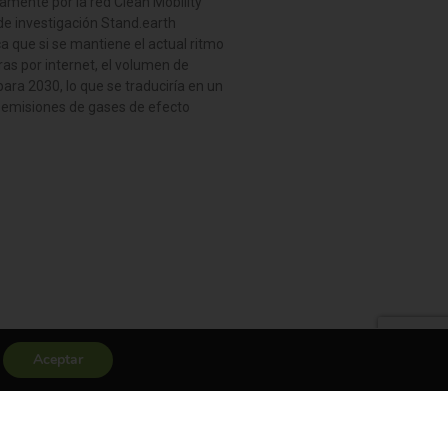
tamente por la red Clean Mobility
 de investigación Stand.earth
a que si se mantiene el actual ritmo
as por internet, el volumen de
ara 2030, lo que se traduciría en un
 emisiones de gases de efecto
Aceptar