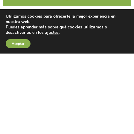
Utilizamos cookies para ofrecerte la mejor experiencia en
nuestra web.
Puedes aprender más sobre qué cookies utilizamos o
desactivarlas en los
ajustes
.
Aceptar
Dia Mundial de las Aves 2023
Celebremos y divulguemos con la finalidad de garantizar vida en
nuestro planeta. El próximo fin de semana 30 y 1 de octubre de
2023 se celebrará el Dia Mundial de las Aves en todo el territorio
nacional. Desde Fundación Somos Naturaleza aprovechamos para
apoyar todas las iniciativas divulgativas que se llevarán a cabo
desde distintas entidades y a nivel individual en todas las provincias
peninsulares y que acercarán a la ciudadanía para conocer y saber
más sobre las aves de nuestros ecosistemas.