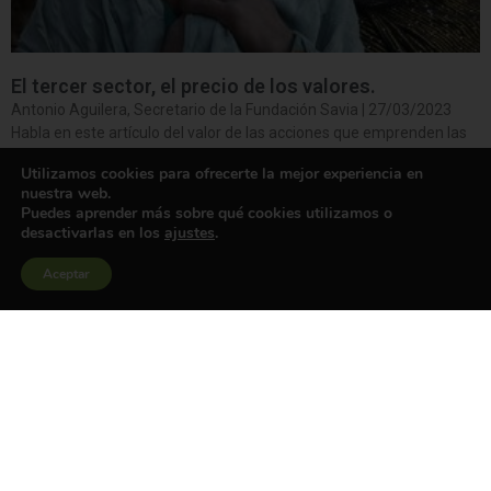
El tercer sector, el precio de los valores.
Antonio Aguilera, Secretario de la Fundación Savia | 27/03/2023
Habla en este artículo del valor de las acciones que emprenden las
entidades sin ánimo de lucro y el precio real que pueden tener.
Utilizamos cookies para ofrecerte la mejor experiencia en
«Es una dinámica tan habitual y normalizada que la tenemos
nuestra web.
naturalizada. Fijar el precio de las cosas nos sirve para
Puedes aprender más sobre qué cookies utilizamos o
caracterizarlas y jerarquizarlas. En una sociedad y economía de
desactivarlas en los
ajustes
.
libre mercado donde las transacciones económicas y comerciales
son la base del funcionamiento colectivo e individual, el dato
Aceptar
cuantitativo sirve para poner cada producto, cada servicio, en su
sitio. Y sea básico y de estricta necesidad o superfluo, accesorio y
antojadizo, el precio económico es un elemento definitorio
esencial.»
Leer más