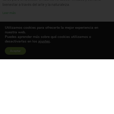
bienestar a través del arte y la naturaleza.
Leer más
Utilizamos cookies para ofrecerte la mejor experiencia en
nuestra web.
Puedes aprender más sobre qué cookies utilizamos o
desactivarlas en los
ajustes
.
Aceptar
Sembrando sonrisas a cualquier edad: los primeros
pasos de nuestro huerto terapéutico
En el curso de huertos terapéuticos, no solo cultivamos plantas, sino
también bienestar y comunidad. A lo largo de las primeras sesiones,
hemos elegido de forma participativa la ubicación del huerto,