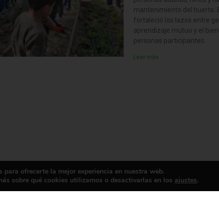
mantenimiento del huerto. 
fortaleció los lazos entre 
aprendizaje mutuo y el bien
personas participantes.
Leer más
 para ofrecerte la mejor experiencia en nuestra web.
ás sobre qué cookies utilizamos o desactivarlas en los
ajustes
.