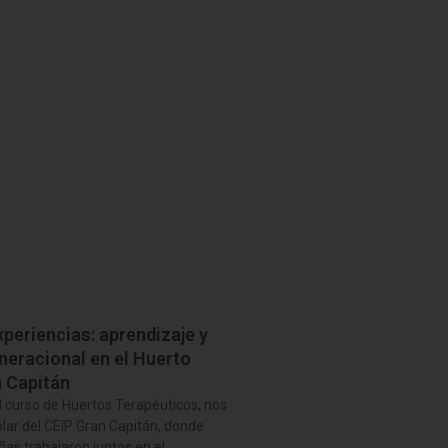
periencias: aprendizaje y
neracional en el Huerto
n Capitán
l curso de Huertos Terapéuticos, nos
lar del CEIP Gran Capitán, donde
ñas trabajaron juntos en el