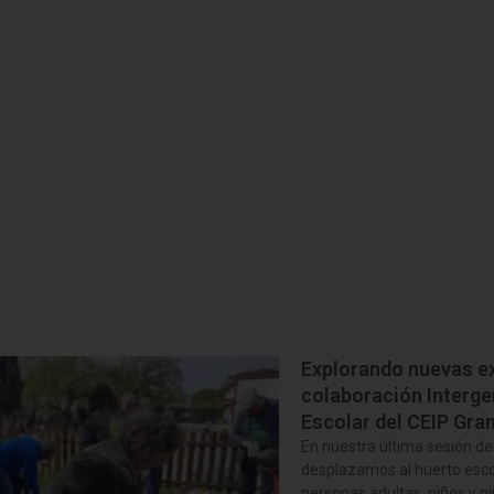
Explorando nuevas ex
colaboración Interge
Escolar del CEIP Gra
En nuestra última sesión de
desplazamos al huerto esco
personas adultas, niños y ni