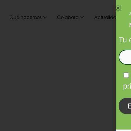
Qué hacemos
Colabora
Actualidad
I
Tu 
pr