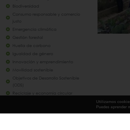
Biodiversidad
Consumo responsable y comercio
justo
Emergencia climática
Gestión forestal
Huella de carbono
Igualdad de género
Innovación y emprendimiento
Movilidad sostenible
Objetivos de Desarrollo Sostenible
(ODS)
Reciclaje y economía circular
Utilizamos cookies
Puedes aprender m