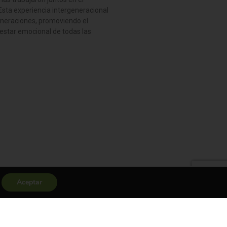
Esta experiencia intergeneracional
generaciones, promoviendo el
estar emocional de todas las
Aceptar