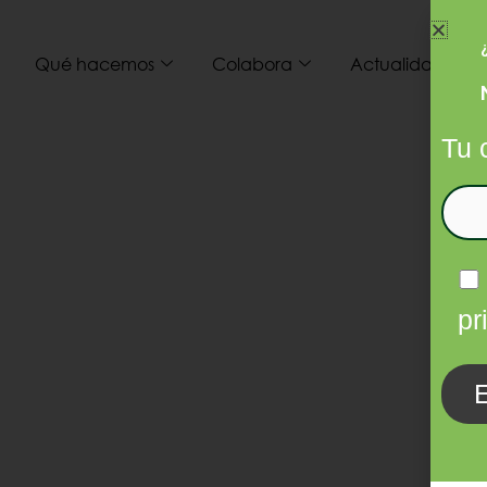
Qué hacemos
Colabora
Actualidad
I
Tu 
pr