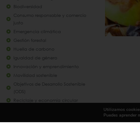
Biodiversidad
Consumo responsable y comercio
justo
Emergencia climática
Gestión forestal
Huella de carbono
Igualdad de género
Innovación y emprendimiento
Movilidad sostenible
Objetivos de Desarrollo Sostenible
(ODS)
Reciclaje y economía circular
Utilizamos cookies
Puedes aprender m