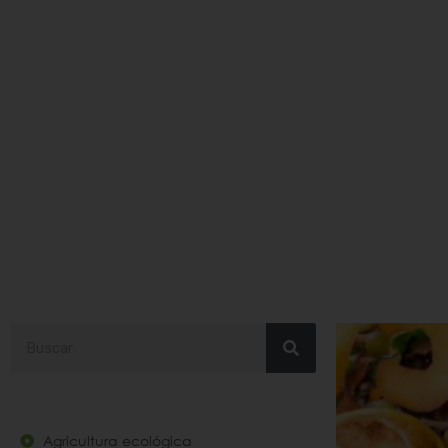
#DesperdicioAlimenta
Search
Agricultura ecológica