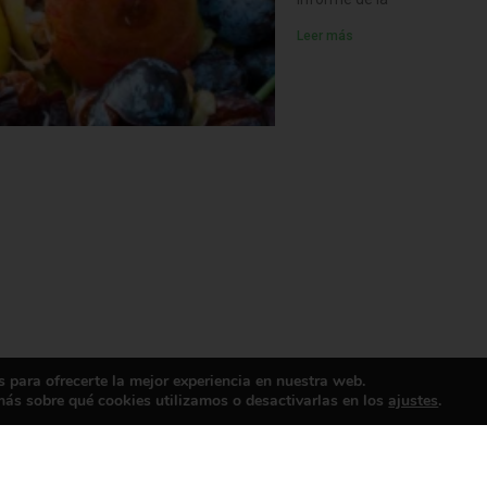
Leer más
 para ofrecerte la mejor experiencia en nuestra web.
ás sobre qué cookies utilizamos o desactivarlas en los
ajustes
.