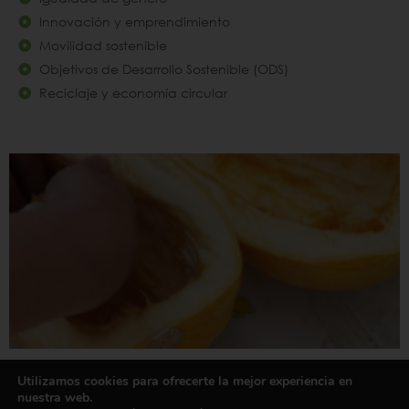
Innovación y emprendimiento
Movilidad sostenible
Objetivos de Desarrollo Sostenible (ODS)
Reciclaje y economía circular
¿Cómo extraer semillas del calabacín?
Utilizamos cookies para ofrecerte la mejor experiencia en
nuestra web.
La extracción de semillas es una práctica esencial para mantener