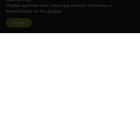
Puedes aprender más sobre qué cookies utilizamos o
desactivarlas en los
ajustes
.
Aceptar
Montes Vivos cuenta con el apoyo de la Fundación Biodiversidad del
Ministerio para la Transición Ecológica y el Reto Demográfico (MITECO) en
el marco del #PlanDeRecuperación, Transformación y Resiliencia
(#ProyectosPRTR), financiado por la Unión Europea.