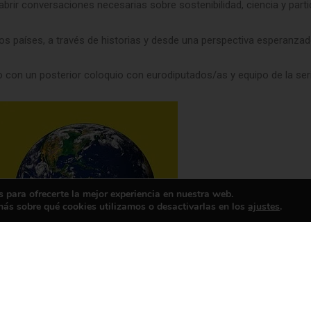
abrir conversaciones necesarias sobre sostenibilidad, ciencia y parti
os países, a través de historias y desde una perspectiva esperanza
 con un posterior coloquio con eurodiputados/as y equipo de la seri
 para ofrecerte la mejor experiencia en nuestra web.
ás sobre qué cookies utilizamos o desactivarlas en los
ajustes
.