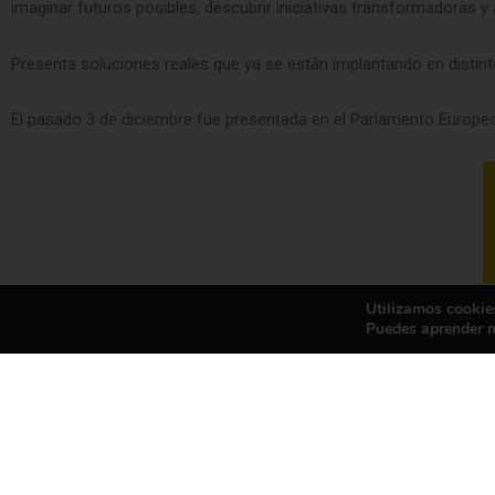
imaginar futuros posibles, descubrir iniciativas transformadoras y 
Presenta soluciones reales que ya se están implantando en distint
El pasado 3 de diciembre fue presentada en el Parlamento Europeo
Utilizamos cookies
Puedes aprender m