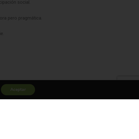
cipación social.
dora pero pragmática.
e.
Aceptar