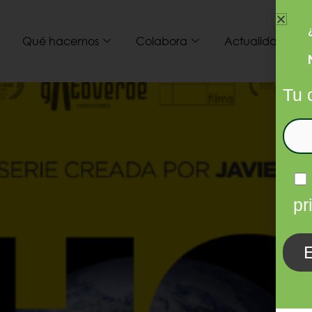
Qué hacemos
Colabora
Actualidad
I
Tu 
pr