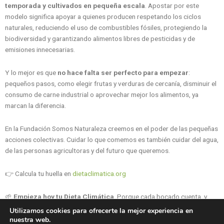
temporada y cultivados en pequeña escala
. Apostar por este
modelo significa apoyar a quienes producen respetando los ciclos
naturales, reduciendo el uso de combustibles fósiles, protegiendo la
biodiversidad y garantizando alimentos libres de pesticidas y de
emisiones innecesarias.
Y lo mejor es que
no hace falta ser perfecto para empezar
:
pequeños pasos, como elegir frutas y verduras de cercanía, disminuir el
consumo de carne industrial o aprovechar mejor los alimentos, ya
marcan la diferencia.
En la Fundación Somos Naturaleza creemos en el poder de las pequeñas
acciones colectivas. Cuidar lo que comemos es también cuidar del agua,
de las personas agricultoras y del futuro que queremos.
👉 Calcula tu huella en
dietaclimatica.org
🌱
Empieza hoy tu Dieta Climática
. Porque cada bocado cuenta, y
juntos podemos sembrar un sistema alimentario más justo, sano y
Utilizamos cookies para ofrecerte la mejor experiencia en
sostenible.
nuestra web.