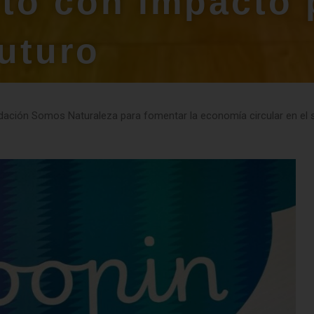
to con impacto 
futuro
dación Somos Naturaleza para fomentar la economía circular en el sec