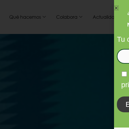
Qué hacemos
Colabora
Actualidad
I
Tu 
pr