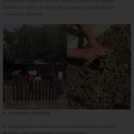
El alumnado prepara el sustrato, siembra y etiqueta las semillas
(también en inglés), desarrollando paciencia, responsabilidad y
vocabulario ambiental.
4. Trasplantar plántulas
🌿
Competencias:
científica, motriz y de alimentación saludable
📚
Áreas:
Ciencias Naturales / Educación Física