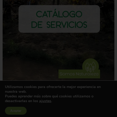
Utilizamos cookies para ofrecerte la mejor experiencia en
Descarga aquí nuestro catálogo de servicios completo
Descarga
nuestra web.
Puedes aprender más sobre qué cookies utilizamos o
Trabajamos desde un enfoque transformador, colaborativo y sistémico
desactivarlas en los
ajustes
.
Creemos firmemente en que si trabajamos en red tenemos la capacidad
Aceptar
de crear realidades más humanas y sostenibles.